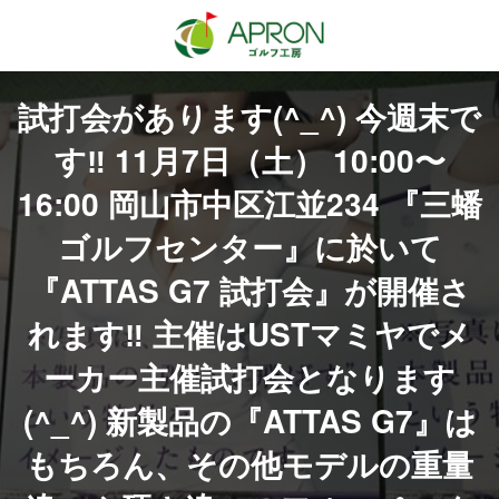
コ
ナ
ン
ビ
テ
ゲ
ン
ー
ツ
シ
試打会があります(^_^) 今週末で
へ
ョ
ス
ン
す‼️ 11月7日（土） 10:00〜
キ
に
ッ
移
プ
動
16:00 岡山市中区江並234 『三蟠
ゴルフセンター』に於いて
『ATTAS G7 試打会』が開催さ
れます‼️ 主催はUSTマミヤでメ
ーカー主催試打会となります
(^_^) 新製品の『ATTAS G7』は
もちろん、その他モデルの重量