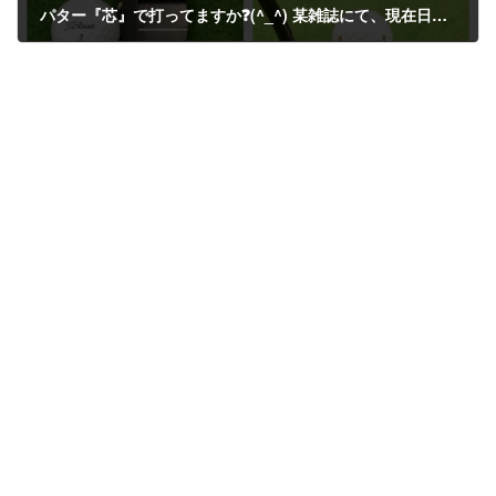
パター『芯』で打ってますか❓(^_^) 某雑誌にて、現在日本で最強アマチュアゴルファーのパター練習方法が載っていたので試してみました‼️ 『つまようじ』をフェース部に2センチの幅で設置し、 ボールを打つ‼️(^_^) やはり適当に打つことは出来る訳はなく難しい… しかし集中力を要する練習方法として、見ての通り『芯』をとらえる練習としては最善の方法ですね(^_^) 皆さんもぜひお試しください‼️ ちなみに、パターは長さやライ角が合っていなければ『芯』でとらえることは難しくなります。 まずはご自身のスペックを『知る』こともオススメします(^_^) ぜひご相談ください‼️
2015年11月5日