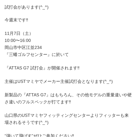
試打会があります(^_^)
今週末です‼️
11月7日（土）
10:00〜16:00
岡山市中区江並234
『三蟠ゴルフセンター』に於いて
『ATTAS G7 試打会』が開催されます‼️
主催はUSTマミヤでメーカー主催試打会となります(^_^)
新製品の『ATTAS G7』はもちろん、その他モデルの重量違いや硬
さ違いのフルスペックが打てます‼️
山口県のUSTマミヤフィッティングセンターよりフィッターも来
場されるそうです(^_^)
“弾いて飛ばす”ぜひご参加ください‼️