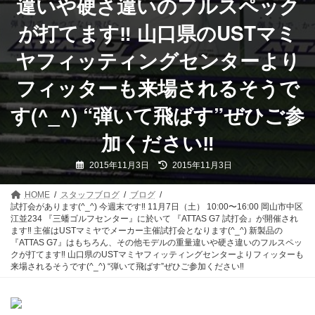
違いや硬さ違いのフルスペック
が打てます‼️ 山口県のUSTマミ
ヤフィッティングセンターより
フィッターも来場されるそうで
す(^_^) “弾いて飛ばす”ぜひご参
加ください‼️
最
2015年11月3日
2015年11月3日
終
更
新
HOME
スタッフブログ
ブログ
日
試打会があります(^_^) 今週末です‼️ 11月7日（土） 10:00〜16:00 岡山市中区
時
:
江並234 『三蟠ゴルフセンター』に於いて 『ATTAS G7 試打会』が開催され
ます‼️ 主催はUSTマミヤでメーカー主催試打会となります(^_^) 新製品の
『ATTAS G7』はもちろん、その他モデルの重量違いや硬さ違いのフルスペッ
クが打てます‼️ 山口県のUSTマミヤフィッティングセンターよりフィッターも
来場されるそうです(^_^) “弾いて飛ばす”ぜひご参加ください‼️