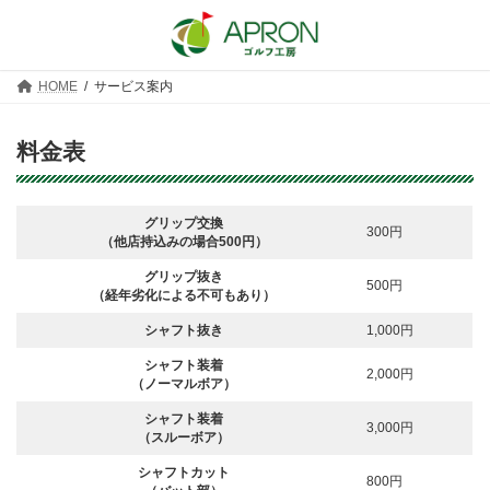
コ
ナ
ン
ビ
テ
ゲ
ン
ー
ツ
シ
HOME
サービス案内
へ
ョ
ス
ン
料金表
キ
に
ッ
移
プ
動
グリップ交換
300円
（他店持込みの場合500円）
グリップ抜き
500円
（経年劣化による不可もあり）
シャフト抜き
1,000円
シャフト装着
2,000円
（ノーマルボア）
シャフト装着
3,000円
（スルーボア）
シャフトカット
800円