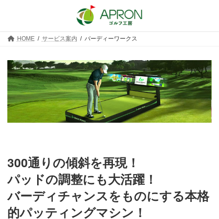
コ
ナ
ン
ビ
テ
ゲ
ン
ー
ツ
シ
HOME
サービス案内
バーディーワークス
へ
ョ
ス
ン
キ
に
ッ
移
プ
動
300通りの傾斜を再現！
パッドの調整にも大活躍！
バーディチャンスをものにする本格
的パッティングマシン！