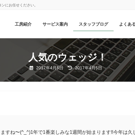
ロンにお任せください。
工房紹介
サービス案内
スタッフブログ
よくあ
人気のウェッジ！
最
2017年4月5日
2017年4月5日
終
更
新
日
時
:
ますね〜(^_^)1年で1番楽しみな1週間が始まります‼️今年