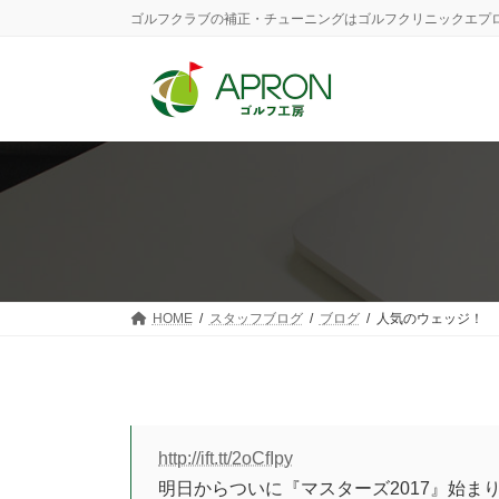
コ
ナ
ゴルフクラブの補正・チューニングはゴルフクリニックエプ
ン
ビ
テ
ゲ
ン
ー
ツ
シ
へ
ョ
ス
ン
キ
に
ッ
移
プ
動
HOME
スタッフブログ
ブログ
人気のウェッジ！
http://ift.tt/2oCfIpy
明日からついに『マスターズ2017』始まり